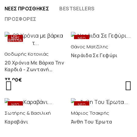
ΝΈΕΣ ΠΡΟΣΘΉΚΕΣ
BESTSELLERS
ΠΡΟΣΦΟΡΈΣ
ONLY
DIGITAL
LPS -
ΝΕΟ
ΝΕΟ
ΒΙΝΎΛΙΑ
Θάνος Ματζίλης
Θοδωρής Κοτονιάς
Νεράιδα Σε Γεφύρι
20 Χρόνια Με Βάρκα Την
Καρδιά - Ζωντανή
Ηχογράφηση - 2 LP
33,00€
ONLY
ONLY
DIGITAL
DIGITAL
ΝΕΟ
ΝΕΟ
Σωτήρης & Βασιλική
Μάριος Τσακρής
Καραβάνι
Άνθη Του Έρωτα