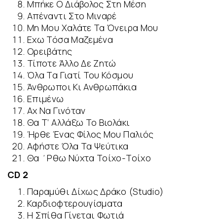
Μπήκε Ο Διάβολος Στη Μέση
Απέναντι Στο Μιναρέ
Μη Μου Χαλάτε Τα Όνειρα Μου
Εχω Τόσα Μαζεμένα
Ορειβάτης
Τίποτε Άλλο Δε Ζητώ
Όλα Τα Γιατί Του Κόσμου
Άνθρωποι Κι Ανθρωπάκια
Επιμένω
Αχ Να Γινόταν
Θα Τ’ Αλλάξω Το Βιολάκι
Ήρθε Ένας Φίλος Μου Παλιός
Αφήστε Όλα Τα Ψεύτικα
Θα ΄Ρθω Νύχτα Τοίχο-Τοίχο
CD 2
Παραμύθι Δίχως Δράκο (Studio)
Καρδιοφτερουγίσματα
Η Σπίθα Γίνεται Φωτιά