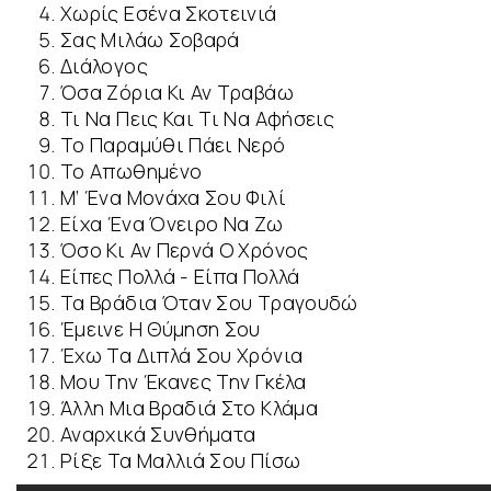
Χωρίς Εσένα Σκοτεινιά
Σας Μιλάω Σοβαρά
Διάλογος
Όσα Ζόρια Κι Αν Τραβάω
Τι Να Πεις Και Τι Να Αφήσεις
Το Παραμύθι Πάει Νερό
Το Απωθημένο
Μ’ Ένα Μονάχα Σου Φιλί
Είχα Ένα Όνειρο Να Ζω
Όσο Κι Αν Περνά Ο Χρόνος
Είπες Πολλά - Είπα Πολλά
Τα Βράδια Όταν Σου Τραγουδώ
Έμεινε Η Θύμηση Σου
Έχω Τα Διπλά Σου Χρόνια
Μου Την Έκανες Την Γκέλα
Άλλη Μια Βραδιά Στο Κλάμα
Αναρχικά Συνθήματα
Ρίξε Τα Μαλλιά Σου Πίσω