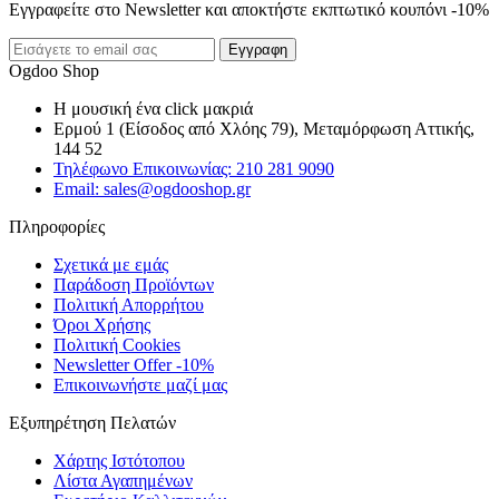
Εγγραφείτε στο Newsletter και αποκτήστε εκπτωτικό κουπόνι -10%
Εγγραφη
Ogdoo Shop
Η μουσική ένα click μακριά
Ερμού 1 (Είσοδος από Χλόης 79), Μεταμόρφωση Αττικής,
144 52
Τηλέφωνο Επικοινωνίας: 210 281 9090
Email: sales@ogdooshop.gr
Πληροφορίες
Σχετικά με εμάς
Παράδοση Προϊόντων
Πολιτική Απορρήτου
Όροι Χρήσης
Πολιτική Cookies
Newsletter Offer -10%
Επικοινωνήστε μαζί μας
Εξυπηρέτηση Πελατών
Χάρτης Ιστότοπου
Λίστα Αγαπημένων