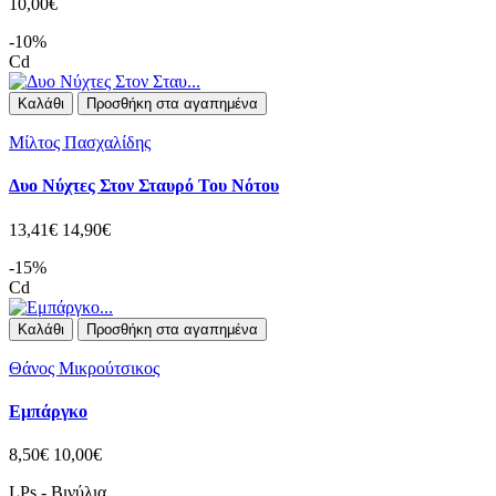
10,00€
-10%
Cd
Καλάθι
Προσθήκη στα αγαπημένα
Μίλτος Πασχαλίδης
Δυο Νύχτες Στον Σταυρό Του Νότου
13,41€
14,90€
-15%
Cd
Καλάθι
Προσθήκη στα αγαπημένα
Θάνος Μικρούτσικος
Εμπάργκο
8,50€
10,00€
LPs - Βινύλια