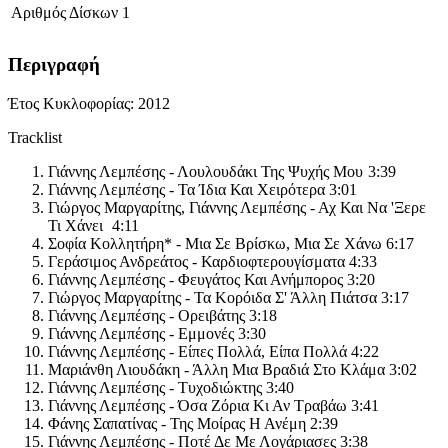
Αριθμός Δίσκων
1
Περιγραφή
Έτος Κυκλοφορίας: 2012
Tracklist
Γιάννης Λεμπέσης - Λουλουδάκι Της Ψυχής Μου
3:39
Γιάννης Λεμπέσης - Τα Ίδια Και Χειρότερα 3:01
Γιώργος Μαργαρίτης, Γιάννης Λεμπέσης - Αχ Και Να 'Ξερε
Τι Χάνει
4:11
Σοφία Κολλητήρη* - Μια Σε Βρίσκω, Μια Σε Χάνω 6:17
Γεράσιμος Ανδρεάτος - Καρδιοφτερουγίσματα 4:33
Γιάννης Λεμπέσης - Φευγάτος Και Ανήμπορος 3:20
Γιώργος Μαργαρίτης - Τα Κορόιδα Σ' Άλλη Πιάτσα 3:17
Γιάννης Λεμπέσης - Ορειβάτης 3:18
Γιάννης Λεμπέσης - Εμμονές 3:30
Γιάννης Λεμπέσης - Είπες Πολλά, Είπα Πολλά 4:22
Μαριάνθη Λιουδάκη - Άλλη Μια Βραδιά Στο Κλάμα 3:02
Γιάννης Λεμπέσης - Τυχοδιώκτης 3:40
Γιάννης Λεμπέσης - Όσα Ζόρια Κι Αν Τραβάω 3:41
Φάνης Σαπατίνας - Της Μοίρας Η Ανέμη 2:39
Γιάννης Λεμπέσης - Ποτέ Δε Με Λογάριασες 3:38