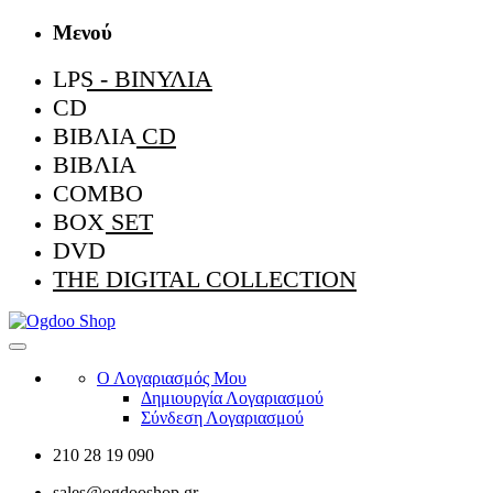
Μενού
LPS - ΒΙΝΎΛΙΑ
CD
ΒΙΒΛΊΑ CD
ΒΙΒΛΊΑ
COMBO
BOX SET
DVD
THE DIGITAL COLLECTION
Ο Λογαριασμός Μου
Δημιουργία Λογαριασμού
Σύνδεση Λογαριασμού
210 28 19 090
sales@ogdooshop.gr