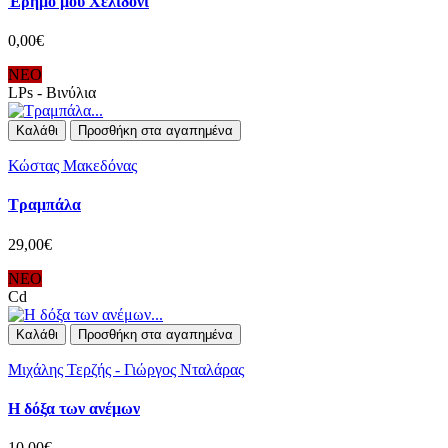
Έρημό μου Χελιδόνι
0,00€
ΝΕΟ
LPs - Βινύλια
Καλάθι
Προσθήκη στα αγαπημένα
Κώστας Μακεδόνας
Τραμπάλα
29,00€
ΝΕΟ
Cd
Καλάθι
Προσθήκη στα αγαπημένα
Μιχάλης Τερζής - Γιώργος Νταλάρας
Η δόξα των ανέμων
10,00€