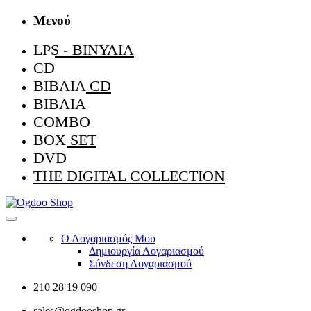
Μενού
LPS - ΒΙΝΎΛΙΑ
CD
ΒΙΒΛΊΑ CD
ΒΙΒΛΊΑ
COMBO
BOX SET
DVD
THE DIGITAL COLLECTION
Ο Λογαριασμός Μου
Δημιουργία Λογαριασμού
Σύνδεση Λογαριασμού
210 28 19 090
sales@ogdooshop.gr