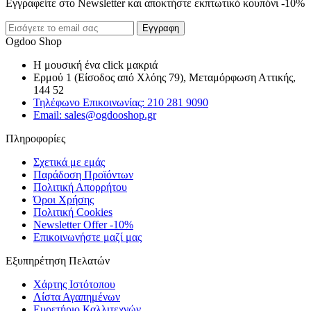
Εγγραφείτε στο Newsletter και αποκτήστε εκπτωτικό κουπόνι -10%
Εγγραφη
Ogdoo Shop
Η μουσική ένα click μακριά
Ερμού 1 (Είσοδος από Χλόης 79), Μεταμόρφωση Αττικής,
144 52
Τηλέφωνο Επικοινωνίας: 210 281 9090
Email: sales@ogdooshop.gr
Πληροφορίες
Σχετικά με εμάς
Παράδοση Προϊόντων
Πολιτική Απορρήτου
Όροι Χρήσης
Πολιτική Cookies
Newsletter Offer -10%
Επικοινωνήστε μαζί μας
Εξυπηρέτηση Πελατών
Χάρτης Ιστότοπου
Λίστα Αγαπημένων
Ευρετήριο Καλλιτεχνών