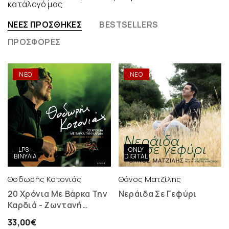
κατάλογό μας
ΝΈΕΣ ΠΡΟΣΘΉΚΕΣ
BESTSELLERS
ΠΡΟΣΦΟΡΈΣ
ΝΕΟ
ΝΕΟ
LPS -
ONLY
ΒΙΝΎΛΙΑ
DIGITAL
Θοδωρής Κοτονιάς
Θάνος Ματζίλης
20 Χρόνια Με Βάρκα Την
Νεράιδα Σε Γεφύρι
Καρδιά - Ζωντανή
Ηχογράφηση - 2 LP
33,00€