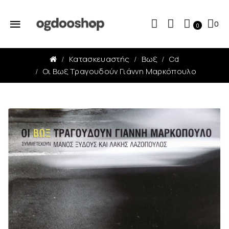
0
0
Κατασκευαστής
Βωξ
Cd
Οι Βωξ Τραγουδούν Γιάννη Μαρκόπουλο