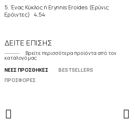
5. Ένας Κύκλος ή Erynnis Eroides (Ερύνις
Ερόιντες) 4,54
ΔΕΊΤΕ ΕΠΊΣΗΣ
Βρείτε περισσότερα προϊόντα από τον
κατάλογό μας
ΝΈΕΣ ΠΡΟΣΘΉΚΕΣ
BESTSELLERS
ΠΡΟΣΦΟΡΈΣ
LPS -
ΒΙΝΎΛΙΑ
ΝΕΟ
Θοδωρής Κοτονιάς
20 Χρόνια Με Βάρκα Την Καρδιά - Ζωντανή
Ηχογράφηση - 2 LP
33,00€