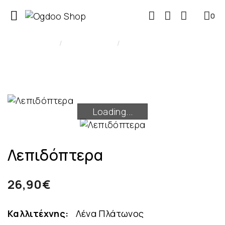
0
0
LPs - Βινύλια
Λεπιδόπτερα
Loading...
Loading...
Λεπιδόπτερα
26,90€
Καλλιτέχνης:
Λένα Πλάτωνος