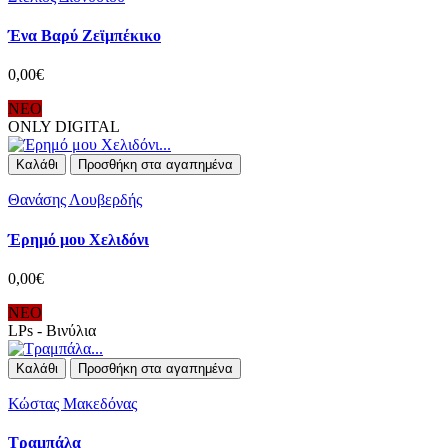
Ένα Βαρύ Ζεϊμπέκικο
0,00€
ΝΕΟ
ONLY DIGITAL
Καλάθι
Προσθήκη στα αγαπημένα
Θανάσης Λουβερδής
Έρημό μου Χελιδόνι
0,00€
ΝΕΟ
LPs - Βινύλια
Καλάθι
Προσθήκη στα αγαπημένα
Κώστας Μακεδόνας
Τραμπάλα