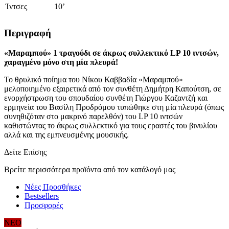
Ίντσες
10’
Περιγραφή
«Μαραμπού» 1 τραγούδι σε άκρως συλλεκτικό LP 10 ιντσών,
χαραγμένο μόνο στη μία
πλευρά!
Το θρυλικό ποίημα του Νίκου Καββαδία «Μαραμπού»
μελοποιημένο εξαιρετικά από τον συνθέτη Δημήτρη Καπούτση, σε
ενορχήστρωση του σπουδαίου συνθέτη Γιώργου Καζαντζή και
ερμηνεία του Βασίλη Προδρόμου τυπώθηκε στη μία πλευρά (όπως
συνηθιζόταν στο μακρινό παρελθόν) του LP 10 ιντσών
καθιστώντας το άκρως συλλεκτικό για τους εραστές του βινυλίου
αλλά και της εμπνευσμένης μουσικής.
Δείτε Επίσης
Βρείτε περισσότερα προϊόντα από τον κατάλογό μας
Νέες Προσθήκες
Bestsellers
Προσφορές
ΝΕΟ