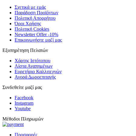
Σχετικά με εμάς
Παράδοση Προϊόντων
Πολιτική Απορρήτου
Όροι Χρήσης
Πολιτική Cookies
Newsletter Offer -10%
Επικοινωνήστε μαζί μας
Εξυπηρέτηση Πελατών
Χάρτης Ιστότοπου
Λίστα Αγαπημένων
Ευρετήριο Καλλιτεχνών
Αγορά Δωροεπιταγής
Συνδεθείτε μαζί μας
Facebook
Instagram
Youtube
Μέθοδοι Πληρωμών
Προσφορές