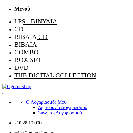
Μενού
LPS - ΒΙΝΎΛΙΑ
CD
ΒΙΒΛΊΑ CD
ΒΙΒΛΊΑ
COMBO
BOX SET
DVD
THE DIGITAL COLLECTION
Ο Λογαριασμός Μου
Δημιουργία Λογαριασμού
Σύνδεση Λογαριασμού
210 28 19 090
sales@ogdooshop.gr