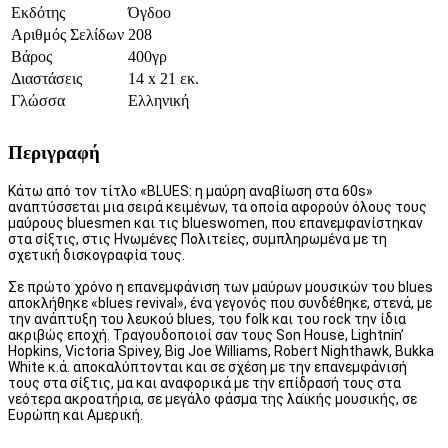
Εκδότης
Όγδοο
Αριθμός Σελίδων
208
Βάρος
400γρ
Διαστάσεις
14 x 21 εκ.
Γλώσσα
Ελληνική
Περιγραφή
Κάτω από τον τίτλο «BLUES: η μαύρη αναβίωση στα 60s»
αναπτύσσεται μια σειρά κειμένων, τα οποία αφορούν όλους τους
μαύρους bluesmen και τις blueswomen, που επανεμφανίστηκαν
στα σίξτις, στις Ηνωμένες Πολιτείες, συμπληρωμένα με τη
σχετική δισκογραφία τους.
Σε πρώτο χρόνο η επανεμφάνιση των μαύρων μουσικών του blues
αποκλήθηκε «blues revival», ένα γεγονός που συνδέθηκε, στενά, με
την ανάπτυξη του λευκού blues, του folk και του rock την ίδια
ακριβώς εποχή. Τραγουδοποιοί σαν τους Son House, Lightnin’
Hopkins, Victoria Spivey, Big Joe Williams, Robert Nighthawk, Bukka
White κ.ά. αποκαλύπτονται και σε σχέση με την επανεμφάνισή
τους στα σίξτις, μα και αναφορικά με την επίδρασή τους στα
νεότερα ακροατήρια, σε μεγάλο φάσμα της λαϊκής μουσικής, σε
Ευρώπη και Αμερική.