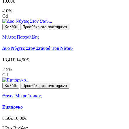
10,00€
-10%
Cd
Καλάθι
Προσθήκη στα αγαπημένα
Μίλτος Πασχαλίδης
Δυο Νύχτες Στον Σταυρό Του Νότου
13,41€
14,90€
-15%
Cd
Καλάθι
Προσθήκη στα αγαπημένα
Θάνος Μικρούτσικος
Εμπάργκο
8,50€
10,00€
LPs - Βινύλια