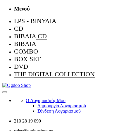
Μενού
LPS - ΒΙΝΎΛΙΑ
CD
ΒΙΒΛΊΑ CD
ΒΙΒΛΊΑ
COMBO
BOX SET
DVD
THE DIGITAL COLLECTION
Ο Λογαριασμός Μου
Δημιουργία Λογαριασμού
Σύνδεση Λογαριασμού
210 28 19 090
sales@ogdooshop.gr