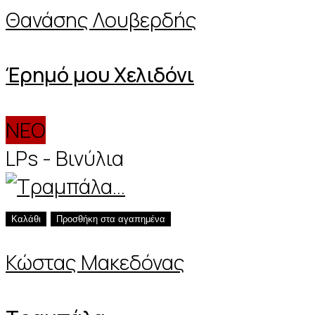
Θανάσης Λουβερδής
Έρημό μου Χελιδόνι
ΝΕΟ
LPs - Βινύλια
Καλάθι
Προσθήκη στα αγαπημένα
Κώστας Μακεδόνας