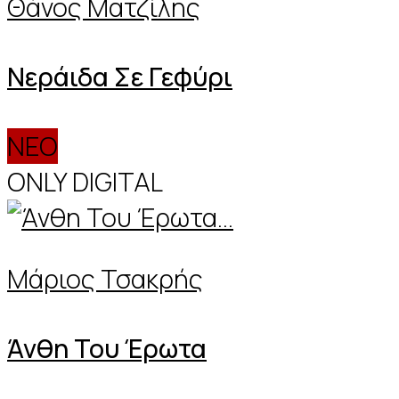
Θάνος Ματζίλης
Νεράιδα Σε Γεφύρι
ΝΕΟ
ONLY DIGITAL
Μάριος Τσακρής
Άνθη Του Έρωτα