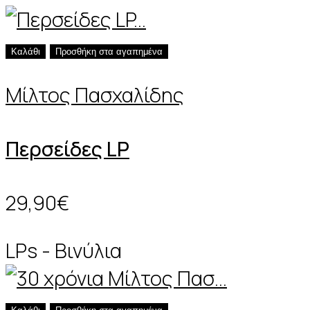
Καλάθι
Προσθήκη στα αγαπημένα
Μίλτος Πασχαλίδης
Περσείδες LP
29,90€
LPs - Βινύλια