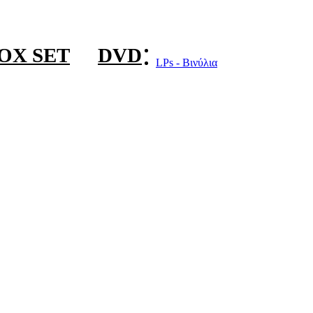
OX SET
DVD
LPs - Βινύλια