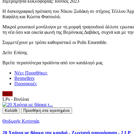
Ημερομηνία κυκλοφορίας: Ιούνιος 2023
Η δισκογραφική πρόταση του Νίκου Ξυδάκη σε στίχους Τέλλου Άγ
Καψάλη και Κώστα Φασουλά.
Μικροί μουσικοί μονόλογοι με τη μορφή τραγουδιού άλλοτε ερωτικοί
τη νέα όσο και οικεία φωνή της Βερόνικας Δαβάκη, συχνά και με την
Συμμετέχουν με τρόπο καθοριστικό οι Polis Ensemble.
Δείτε Επίσης
Βρείτε περισσότερα προϊόντα από τον κατάλογό μας
Νέες Προσθήκες
Bestsellers
Προσφορές
ΝΕΟ
LPs - Βινύλια
Καλάθι
Προσθήκη στα αγαπημένα
Θοδωρής Κοτονιάς
20 Χρόνια με βάρκα την καρδιά - Ζωντανή ηχογράφηση - 2 LP