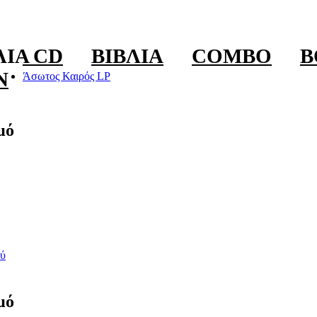
ΛΊΑ CD
ΒΙΒΛΊΑ
COMBO
B
N
Άσωτος Καιρός LP
μό
ύ
μό